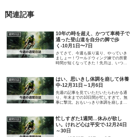
関連記事
10年の時を超え、かつて車椅子で
週間日誌
通った登山道を自分の脚で歩
く-10月1日〜7日
さてさて、今週も振り返り、やっていき
ましょー！ワールドウィング練での所要
時間が短くなってきた！先月は、いつも
ワールドウィングでの練習には約1時間30
分くらいかかることが多かったけれど、
今月からなんか、同じ種目数とセット数
はい、思いきし体調を崩して休養
週間日誌
やってても1時間くら...
中-12月31日～1月6日
先週の記事を見ていただいたらわかる通
り、年末までの10日間が忙しすぎて。無
事に撃沈。おもいっきり体調を崩しまし
た。38.6°くらいの発熱。難儀なのが、
俺、熱出てもあんまり気付かないんです
よね。悪寒とかめまいがしてきたとき
忙しすぎた1週間…休みが欲し
週間日誌
に、やばいなと思って...
い。けれど心は平安で-12月24日
～30日