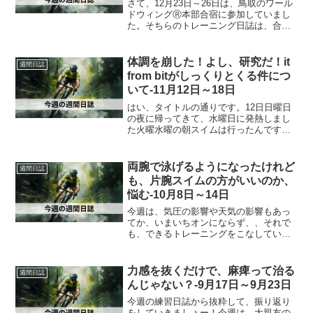
さて、12月23日～26日は、鳥取のワール
ドウィングⓇ本部合宿に参加していまし
た。そちらのトレーニング日誌は、合宿
レポートにてまとめています。更新をお
待ちください。今週は大変やった。やる
こと多すぎる。まさに、2024年から加速
体調を崩した！よし、研究だ！it
週間日誌
する激動の時代...
from bitがしっくりとくる件につ
いて-11月12日～18日
はい、タイトルの通りです。12日日曜日
の夜に帰ってきて、水曜日に発熱しまし
た火曜水曜の朝スイムは行ったんですけ
どね...水曜日の夜に38.6°の発熱と。あれ
まぁ、ゆったり休めということか。それ
でも、朝スイムのまとめと最近考えてい
両腕で泳げるようになったけれど
週間日誌
ることについ...
も、片腕スイムの方がいいのか、
悩む-10月8日～14日
今週は、気圧の影響や天気の影響もあっ
てか、いまいちオンにならず、、それで
も、できるトレーニングをこなしてい
く。いや、こなす、ではないのか。タス
クにするからすぐにしんどくなる。タス
クじゃなくって、その旅路を楽しむイメ
力感を抜くだけで、麻痺って治る
週間日誌
ージやな。それでは振り返り...
んじゃない？-9月17日～9月23日
今週の練習日誌から抜粋して、振り返り
をしていきましょー！今週は、大親友の