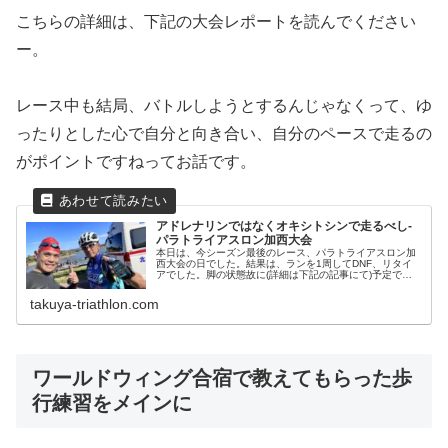
こちらの詳細は、下記の大会レポートを読んでください
ー。
レース中も結局、バトルしようとするんじゃなくって、ゆ
ったりとした心で自分と向き合い、自分のペースで走るの
がポイントですねってお話です。
アドレナリンではなくオキシトシンで走るべし-
パラトライアスロン加西大会
本日は、今シーズン最後のレース、パラトライアスロン加
西大会の日でした。結果は、ランを1周してDNF、リタイ
アでした。脚の状態故に(詳細は下記の記事にて)予定では
ランを走らずにリタイアするつもりでしたが、周りの雰囲
気が楽しそうで。歩いてでも交...
takuya-triathlon.com
ワールドウィング合宿で教えてもらった歩
行練習をメインに