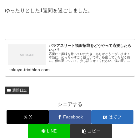
ゆったりとした1週間を過ごしました。
パラアスリート福田拓哉をどうやって応援したら
いい？
応援にご興味を持っていただき、ありがとうございます！
本当に、めっちゃすごく嬉しいです。応援していただく前
に、僕の夢について、少し語らせてください。僕の夢。そ
れは、トライアスロン競技の日本代表選手として2028年ロ
サンゼルスパラリンピック、2…
takuya-triathlon.com
週間日誌
シェアする
X
Facebook
はてブ
LINE
コピー