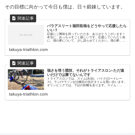
その目標に向かって今日も僕は、日々鍛錬しています。
パラアスリート福田拓哉をどうやって応援したら
いい？
応援にご興味を持っていただき、ありがとうございます！
本当に、めっちゃすごく嬉しいです。応援していただく前
に、僕の夢について、少し語らせてください。僕の夢。そ
れは、トライアスロン競技の日本代表選手として2028年ロ
サンゼルスパラリンピック、2...
takuya-triathlon.com
強さを培う競技、それがトライアスロン-ただ速
いだけでは勝てないんです
トライアスロンでは、スイム(水泳)、バイク(ロードレー
ス)、ラン(マラソン)の3種目の合計タイムを競い合います。
オリンピックでは、下記の距離を走ります。スイム：
1.5kmバイク：40kmラン：10km僕らパラアスリートが出
場するレースでは、...
takuya-triathlon.com