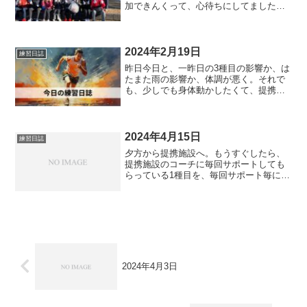
加できんくって、心待ちにしてました。
さてさて、泳ぎ切れるのか…!?(いや、泳
ぎ切るのは泳ぎ切るんやけど、サイクル
アウトしないかという…)除夜の鐘スイム
朝6時にプールに...
2024年2月19日
練習日誌
昨日今日と、一昨日の3種目の影響か、は
たまた雨の影響か、体調が悪く。それで
も、少しでも身体動かしたくて、提携施
設へ初動負荷トレーニング®そーいうわ
けで、今日はクールダウンメニューにし
ていつものを2setで。ヒップジョイン
ト、両脚とも膝裏張っ...
2024年4月15日
練習日誌
夕方から提携施設へ。もうすぐしたら、
提携施設のコーチに毎回サポートしても
らっている1種目を、毎回サポート毎に
1000円支払う仕組みにしていくらしい。
ふざけてる。高すぎる。普段の利用料金
として13,200円/月を支払っていて。平均
月20回は通...
2024年4月3日