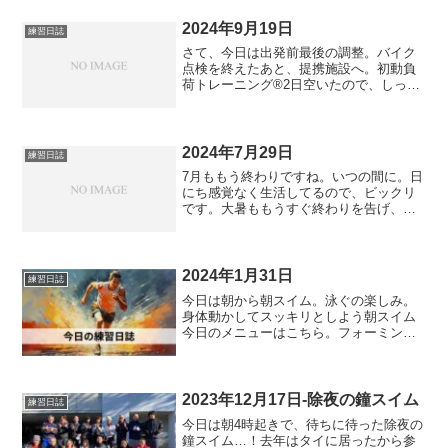
2024年9月19日
練習日誌
さて、今日は出発前最後の調整。バイク
点検を終えたあと、提携施設へ。初動負
荷トレーニング®2日空いたので、しっか
りめに。マルチでアップの後、ペルビ
ス、スキャプラ、マルチ、クラビクル(交
互/立位)、ペルビス(横)、ペルビス(前鋸
筋)×3setず...
2024年7月29日
練習日誌
7月ももう終わりですね。いつの間に。日
にち感覚なく生活してるので、ビックリ
です。大暑ももうすぐ終わりを告げ、い
つの間にか立秋に時は移るのでしょう。
そんな今日もトレーニング。初動負荷ト
レーニング®今日は5種目。ペルビス、ス
キャプラ、ヒップジョ...
2024年1月31日
練習日誌
今日は朝から朝スイム。泳ぐの楽しみ。
身体動かしてスッキリとしよう朝スイム
今日のメニューはこちら。フォーミング
練習。水慣れとフォーム。ゆったりと泳
ぐのを意識。頑張らない。なんといって
もポイントは、パドルプル。初動負荷に
基づくプルが凄まじかった...
2023年12月17日-除夜の鐘スイム
練習日誌
今日は朝4時起きで、待ちに待った除夜の
鐘スイム…！去年はタイに居ったから参