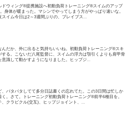
ルドウィング®提携施設へ初動負荷トレーニング®スイムのアップ
を。身体が暖まった。マシンでやってしまう方がやっぱり速いな。
スイム今日は2～3週間ぶりの、ブレイブス...
なんだか、外に出ると気持ちいいね。初動負荷トレーニング®スキ
がする。こないだ八尾監督に、スイムの浮力は顎引くよりも肩甲骨
意識して動かすようになりました。ヒップジ...
ど、バタバタしてて多分日誌書くの忘れてた。この3日間は忙しか
着く。さて。トレーニング初動負荷トレーニング®前半6種目を。
、クラビクル(交互)、ヒップジョイント、...