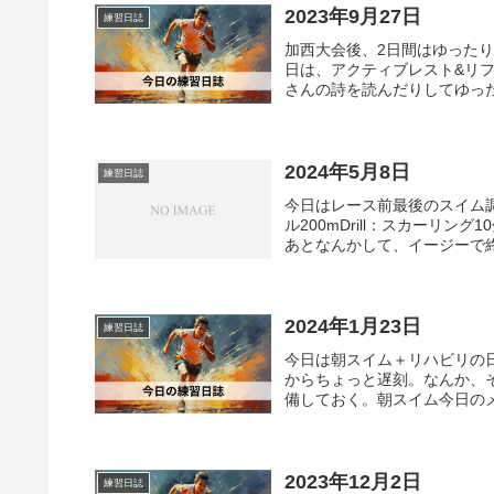
2023年9月27日
練習日誌
加西大会後、2日間はゆった
日は、アクティブレスト&リ
さんの詩を読んだりしてゆった
2024年5月8日
練習日誌
今日はレース前最後のスイム
ル200mDrill：スカーリング1
あとなんかして、イージーで終了
2024年1月23日
練習日誌
今日は朝スイム＋リハビリの
からちょっと遅刻。なんか、
備しておく。朝スイム今日のメ
2023年12月2日
練習日誌