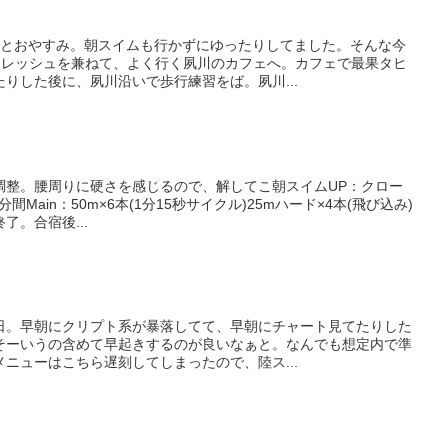
りとおやすみ。朝スイムも行かずにゆったりしてました。そんな今
フレッシュを兼ねて、よく行く夙川のカフェへ。カフェで最果タヒ
りした後に、夙川沿いで歩行練習をば。夙川...
調整。腰周りに硬さを感じるので、解してこ朝スイムUP：クロー
0分間Main：50m×6本(1分15秒サイクル)25mハード×4本(飛び込み)
。合宿後...
日。早朝にクリプト系が暴落してて、早朝にチャート見てたりした
そーいうの含めて早起きするのが良いなぁと。なんでも想定内で準
ニューはこちら遅刻してしまったので、陸ス...